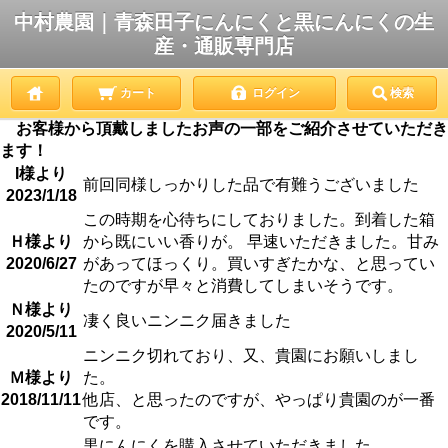
中村農園｜青森田子にんにくと黒にんにくの生
産・通販専門店
カート
ログイン
検索
お客様から頂戴しましたお声の一部をご紹介させていただき
ます！
I様より
前回同様しっかりした品で有難うございました
2023/1/18
この時期を心待ちにしておりました。到着した箱
Ｈ様より
から既にいい香りが。 早速いただきました。甘み
2020/6/27
があってほっくり。買いすぎたかな、と思ってい
たのですが早々と消費してしまいそうです。
Ｎ様より
凄く良いニンニク届きました
2020/5/11
ニンニク切れており、又、貴園にお願いしまし
Ｍ様より
た。
2018/11/11
他店、と思ったのですが、やっぱり貴園のが一番
です。
黒にんにくを購入させていただきました。