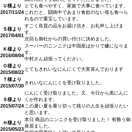
Ｕ様より
とても食べやすく、家族で大事に食べています。
2017/11/24
これだと、闘病中であまり食欲のない母も食べら
れるので重宝しています。
すごく良質の品をお届け頂き、お礼申し上げま
Ｓ様より
す。
2017/04/01
次回も御社からの買い付けに決めました。
スーパーのニンニクは中国産ばかりで嫌になりま
Ｋ様より
す。
2016/08/04
中村さん頑張ってください。
Ｏ様より
とてもきれいなにんにくで大変喜んでおります
2015/08/22
Ｔ様より
きれいなにんにくを受け取りました。
2015/07/30
にんにく受け取りました。又、今日から黒にんに
Ｓ様より
くが作れます。
2015/07/24
この暑い夏を乗り切って残りの人生を頑張りたい
と思います。
本日 商品のニンニクを受け取りました！ 有難う御
Ｈ様より
座居ました。
2015/05/23