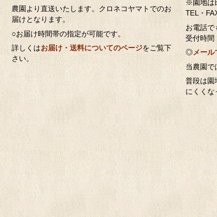
※園地は
農園より直送いたします。クロネコヤマトでのお
TEL・FA
届けとなります。
お電話で
○お届け時間帯の指定が可能です。
受付時間 
詳しくは
お届け・送料についてのページ
をご覧下
◎
メール
さい。
当農園で
普段は園
にくくな