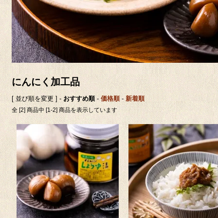
にんにく加工品
[ 並び順を変更 ] -
おすすめ順
-
価格順
-
新着順
全 [2] 商品中 [1-2] 商品を表示しています