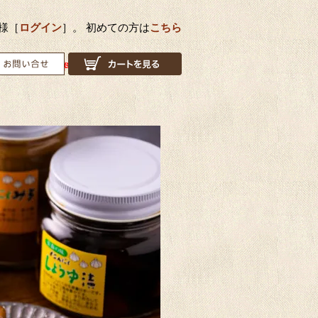
様［
ログイン
］。 初めての方は
こちら
で代引き
手数料無料！はネット注文限定です！