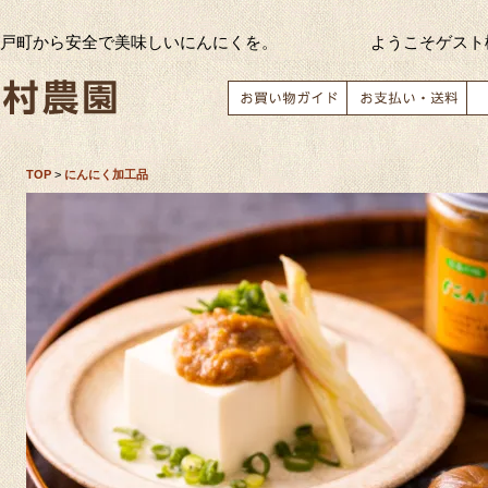
三戸町から安全で美味しいにんにくを。
ようこそゲスト
商品合計
10,000円以上
(税込)ご購入
TOP
>
にんにく加工品