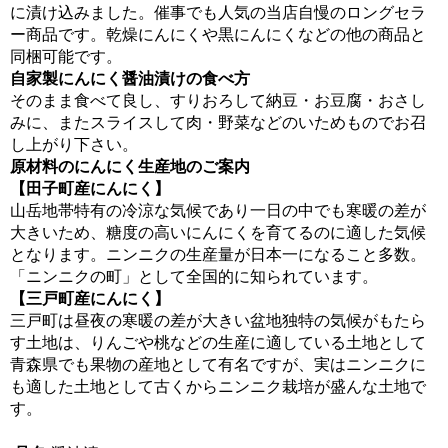
に漬け込みました。催事でも人気の当店自慢のロングセラ
ー商品です。乾燥にんにくや黒にんにくなどの他の商品と
同梱可能です。
自家製にんにく醤油漬けの食べ方
そのまま食べて良し、すりおろして納豆・お豆腐・おさし
みに、またスライスして肉・野菜などのいためものでお召
し上がり下さい。
原材料のにんにく生産地のご案内
【田子町産にんにく】
山岳地帯特有の冷涼な気候であり一日の中でも寒暖の差が
大きいため、糖度の高いにんにくを育てるのに適した気候
となります。ニンニクの生産量が日本一になること多数。
「ニンニクの町」として全国的に知られています。
【三戸町産にんにく】
三戸町は昼夜の寒暖の差が大きい盆地独特の気候がもたら
す土地は、りんごや桃などの生産に適している土地として
青森県でも果物の産地として有名ですが、実はニンニクに
も適した土地として古くからニンニク栽培が盛んな土地で
す。