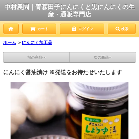
中村農園｜青森田子にんにくと黒にんにくの生
産・通販専門店
カート
ログイン
検索
ホーム
＞
にんにく加工品
前の商品へ
次の商品へ
にんにく醤油漬け ※発送をお待たせいたします