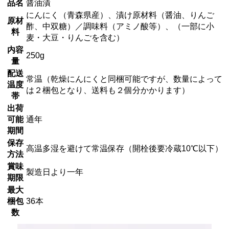
品名
醤油漬
にんにく（青森県産）、漬け原材料（醤油、りんご
原材
酢、中双糖）／調味料（アミノ酸等）、（一部に小
料
麦・大豆・りんごを含む）
内容
250g
量
配送
常温（乾燥にんにくと同梱可能ですが、数量によって
温度
は２梱包となり、送料も２個分かかります）
帯
出荷
可能
通年
期間
保存
高温多湿を避けて常温保存（開栓後要冷蔵10℃以下）
方法
賞味
製造日より一年
期限
最大
梱包
36本
数