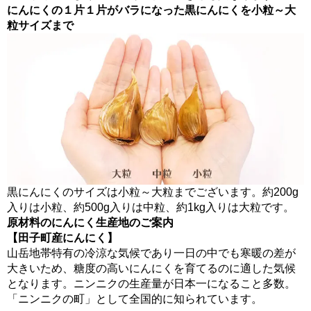
にんにくの１片１片がバラになった黒にんにくを小粒～大
粒サイズまで
黒にんにくのサイズは小粒～大粒までございます。約200g
入りは小粒、約500g入りは中粒、約1kg入りは大粒です。
原材料のにんにく生産地のご案内
【田子町産にんにく】
山岳地帯特有の冷涼な気候であり一日の中でも寒暖の差が
大きいため、糖度の高いにんにくを育てるのに適した気候
となります。ニンニクの生産量が日本一になること多数。
「ニンニクの町」として全国的に知られています。