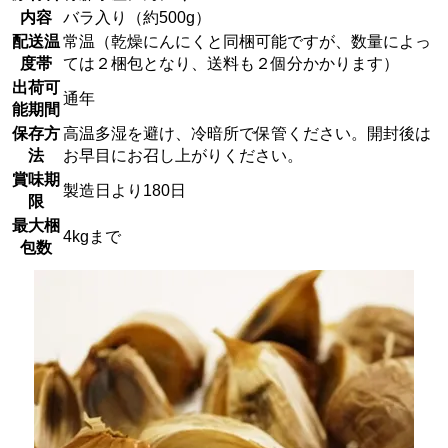
内容
バラ入り（約500g）
配送温
常温（乾燥にんにくと同梱可能ですが、数量によっ
度帯
ては２梱包となり、送料も２個分かかります）
出荷可
通年
能期間
保存方
高温多湿を避け、冷暗所で保管ください。開封後は
法
お早目にお召し上がりください。
賞味期
製造日より180日
限
最大梱
4kgまで
包数