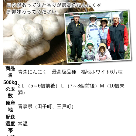
商品
青森にんにく 最高級品種 福地ホワイト6片種
名
500kg
2Ｌ（5～6個前後）Ｌ（7～8個前後）Ｍ（10個未
の玉
満）
数
原産
青森県（田子町、三戸町）
地
配送
温度
常温
帯