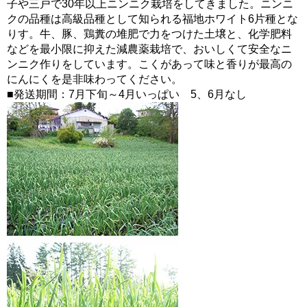
子や三戸で30年以上ニンニク栽培をしてきました。ニンニ
クの品種は高級品種として知られる福地ホワイト6片種とな
りす。牛、豚、鶏糞の堆肥で力をつけた土壌と、化学肥料
などを最小限に抑えた減農薬栽培で、おいしくて安全なニ
ンニク作りをしています。こくがあって味と香りが最高の
にんにくを是非味わってください。
■発送期間：7月下旬～4月いっぱい 5、6月なし