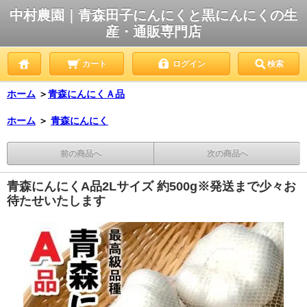
中村農園｜青森田子にんにくと黒にんにくの生
産・通販専門店
カート
ログイン
検索
ホーム
＞
青森にんにくＡ品
ホーム
＞
青森にんにく
前の商品へ
次の商品へ
青森にんにくA品2Lサイズ 約500g※発送まで少々お
待たせいたします