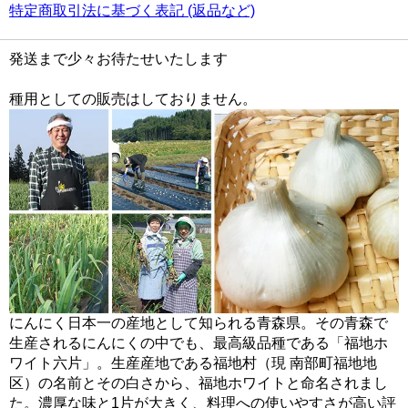
特定商取引法に基づく表記 (返品など)
発送まで少々お待たせいたします
種用としての販売はしておりません。
にんにく日本一の産地として知られる青森県。その青森で
生産されるにんにくの中でも、最高級品種である「福地ホ
ワイト六片」。生産産地である福地村（現 南部町福地地
区）の名前とその白さから、福地ホワイトと命名されまし
た。濃厚な味と1片が大きく、料理への使いやすさが高い評