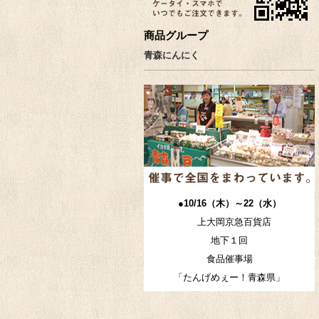
商品グループ
青森にんにく
●10/16（木）～22（水）
上大岡京急百貨店
地下１回
食品催事場
「たんげめぇー！青森県」