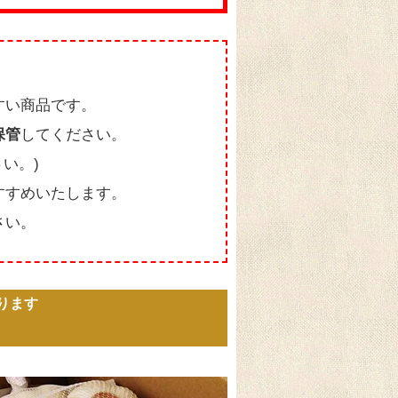
すい商品です。
保管
してください。
い。)
すすめいたします。
さい。
ります