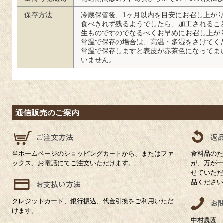
保存方法
冷蔵保管後、1ヶ月以内を目安にお召し上が
食べきれず残るようでしたら、加工されるこ
生ものですのでなるべくお早めにお召し上が
常温で保存の場合は、高温・多湿をさけてく
常温で保存しますと表皮が赤茶色になってま
いません。
通信販売のご案内
当ホームページのショッピングカートから、またはファ
食料品のた
ックス、お電話にてご注文いただけます。
が、万が一
せていただ
品ください
クレジットカード、銀行振込、代金引換をご利用いただ
けます。
中村農園