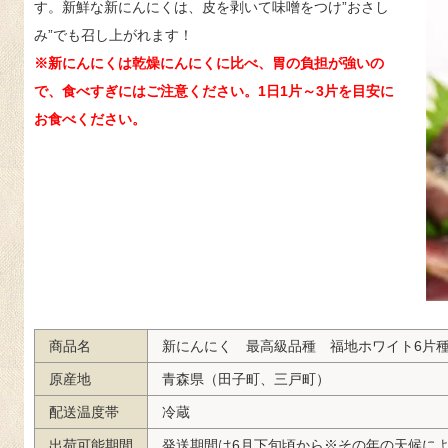
す。新鮮な新にんにくは、皮を剥いて味噌をつけ”おさし
み”でも召し上がれます！
※新にんにくは乾燥にんにくに比べ、胃の負担が強いの
で、食べすぎにはご注意ください。1日1片～3片を目安に
お食べください。
商品名
新にんにく 最高級品種 福地ホワイト6片
原産地
青森県（田子町、三戸町）
配送温度帯
冷蔵
出荷可能期間
発送期間は6月下旬頃から※その年の天候に